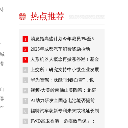
持
热点推荐
消息指高盛计划今年裁员3%至5
1
方
2025年成都汽车消费奖励拉动
2
点城
人形机器人概念再掀涨停潮！基金
3
模
上交所：研究支持中小微企业发展
4
华为智驾：既能“阳春白雪”，也
5
面
视频·大美岭南佛山美陶湾：龙窑
6
得
AI助力研发全固态电池能否提前
7
产
福特汽车获新专利未来或将延长制
8
FWD富卫香港「危疾致尚保」：
9