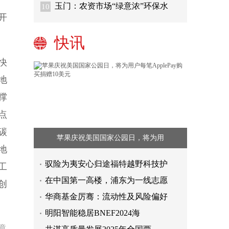
玉门：农资市场“绿意浓”环保水
10
开
快讯
快
地
撑
点
碳
苹果庆祝美国国家公园日，将为用
地
驭险为夷安心归途福特越野科技护
工
在中国第一高楼，浦东为一线志愿
创
华商基金厉骞：流动性及风险偏好
明阳智能稳居BNEF2024海
章