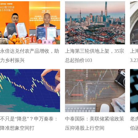
永倍达兑付农产品增收，助
上海第三轮供地上架，35宗
上
力乡村振兴
总起拍价103
3.
不只是“降息”？申万秦泰：
中泰国际：美联储紧缩政策
老
降准想象空间打
压抑港股上行空间
伯